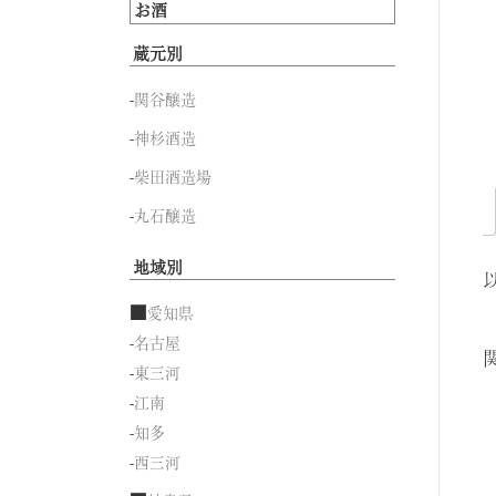
お酒
蔵元別
-
関谷醸造
-
神杉酒造
-
柴田酒造場
-
丸石醸造
地域別
■
愛知県
-
名古屋
-
東三河
-
江南
-
知多
-
西三河