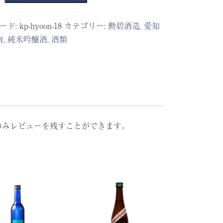
ード:
kp-hyoon-18
カテゴリー:
勲碧酒造
,
愛知
南
,
純米吟醸酒
,
酒類
のみレビューを残すことができます。