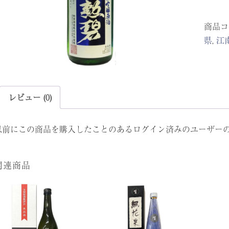
氷
商品コ
温
県
,
江
熟
成
酒
火
入
レビュー (0)
れ
タ
以前にこの商品を購入したことのあるログイン済みのユーザー
イ
プ
関連商品
1800ml
個