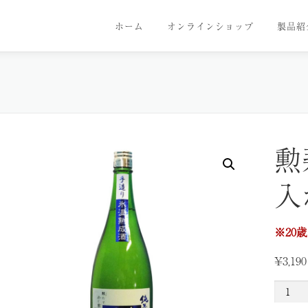
ホーム
オンラインショップ
製品紹
勲
入
※20
¥
3,190
勲
碧