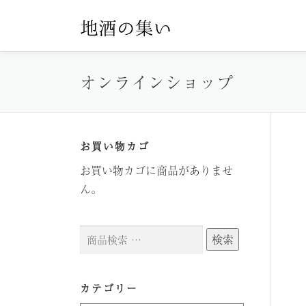
コ
ン
テ
ン
オンラインショップ
ツ
へ
ス
キ
お買い物カゴ
ッ
お買い物カゴに商品がありませ
プ
ん。
検
検索
索
対
象:
カテゴリー