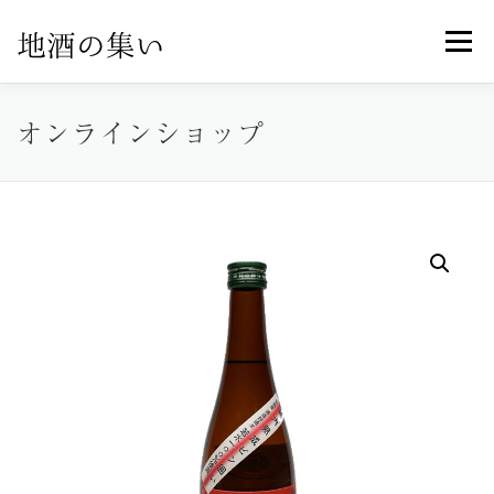
コ
メニュ
ン
テ
ン
オンラインショップ
ホーム
オンラインショップ
製品紹介
ツ
へ
ス
お知らせ一覧
特定商取引法に基づく表記
キ
ッ
プ