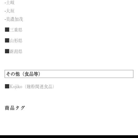
-
土岐
-
大垣
-
美濃加茂
■
三重県
■
山形県
■
新潟県
その他（食品等）
■
Kojiko（麹粉関連食品）
商品タグ