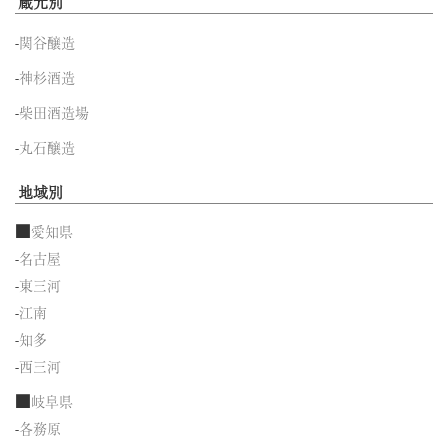
蔵元別
-
関谷醸造
-
神杉酒造
-
柴田酒造場
-
丸石醸造
地域別
■
愛知県
-
名古屋
-
東三河
-
江南
-
知多
-
西三河
■
岐阜県
-
各務原