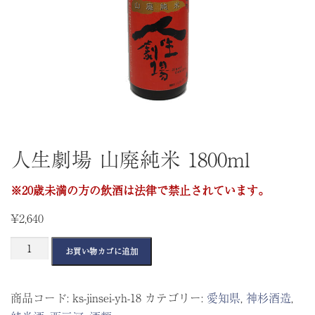
人生劇場 山廃純米 1800ml
※20歳未満の方の飲酒は法律で禁止されています。
¥
2,640
人
お買い物カゴに追加
生
劇
商品コード:
ks-jinsei-yh-18
カテゴリー:
愛知県
,
神杉酒造
,
場