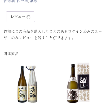
純米酒
,
西三河
,
酒類
山
廃
純
レビュー (0)
米
1800ml
以前にこの商品を購入したことのあるログイン済みのユー
個
ザーのみレビューを残すことができます。
関連商品