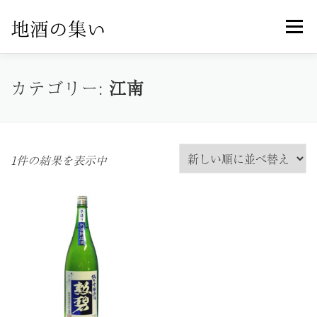
コ
メニュ
ン
テ
ン
ホーム
オンラインショップ
製品紹介
カテゴリー:
江南
ツ
へ
ス
お知らせ一覧
特定商取引法に基づく表記
キ
1件の結果を表示中
ッ
プ