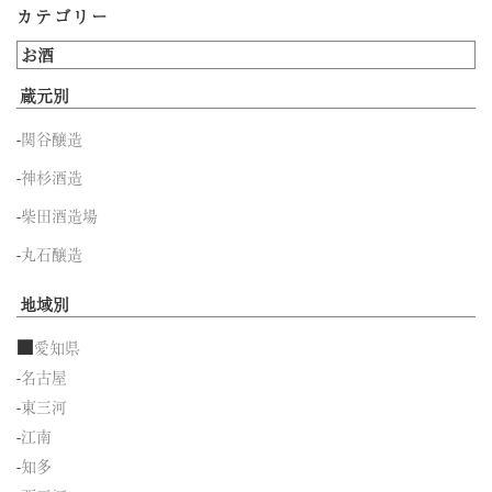
象:
カテゴリー
お酒
蔵元別
-
関谷醸造
-
神杉酒造
-
柴田酒造場
-
丸石醸造
地域別
■
愛知県
-
名古屋
-
東三河
-
江南
-
知多