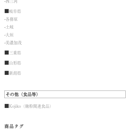
-
西三河
■
岐阜県
-
各務原
-
土岐
-
大垣
-
美濃加茂
■
三重県
■
山形県
■
新潟県
その他（食品等）
■
Kojiko（麹粉関連食品）
商品タグ