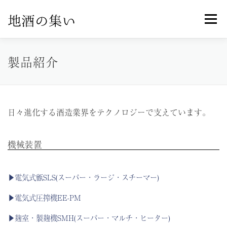
コ
メニュ
ン
テ
ン
ホーム
オンラインショップ
製品紹介
製品紹介
ツ
へ
ス
お知らせ一覧
特定商取引法に基づく表記
キ
日々進化する酒造業界をテクノロジーで支えています。
ッ
プ
機械装置
▶電気式甑SLS(スーパー・ラージ・スチーマー)
▶電気式圧搾機EE-PM
▶麹室・製麹機SMH(スーパー・マルチ・ヒーター)