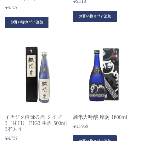
¥
2,318
¥
4,757
お買い物カゴに追加
お買い物カゴに追加
イチジク酵母の酒 タイプ
純米大吟醸 摩訶 1800ml
2（甘口） FIG3 生酒 500ml
¥
15,950
2本入り
¥
4,757
お買い物カゴに追加