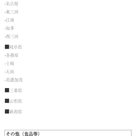
-
名古屋
-
東三河
-
江南
-
知多
-
西三河
■
岐阜県
-
各務原
-
土岐
-
大垣
-
美濃加茂
■
三重県
■
山形県
■
新潟県
その他（食品等）