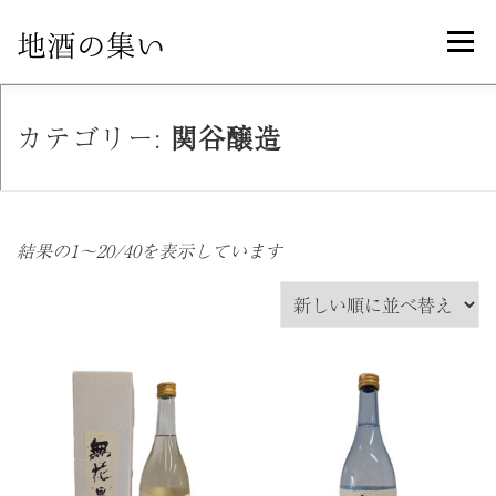
コ
メニュ
ン
テ
ン
ホーム
オンラインショップ
製品紹介
カテゴリー:
関谷醸造
ツ
へ
ス
お知らせ一覧
特定商取引法に基づく表記
キ
結果の1～20/40を表示しています
ッ
プ