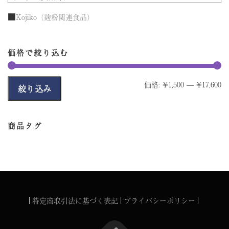
■
Kojiko（麹粉関連食品）
価格で絞り込む
最
最
価格:
¥1,500
—
¥17,600
絞り込み
低
高
価
価
商品タグ
格
格
特定商取引法に基づく表記
プライバシーポリシー