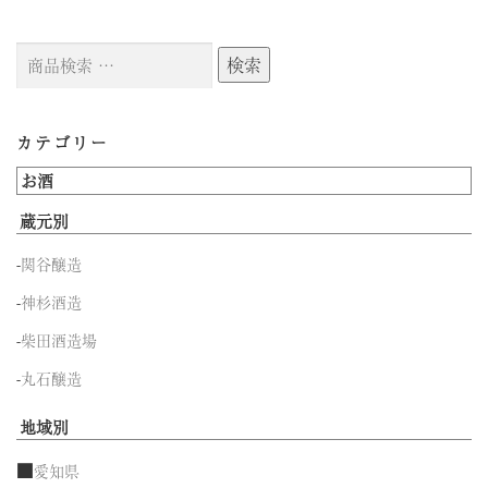
検
検索
索
対
象:
カテゴリー
お酒
蔵元別
-
関谷醸造
-
神杉酒造
-
柴田酒造場
-
丸石醸造
地域別
■
愛知県