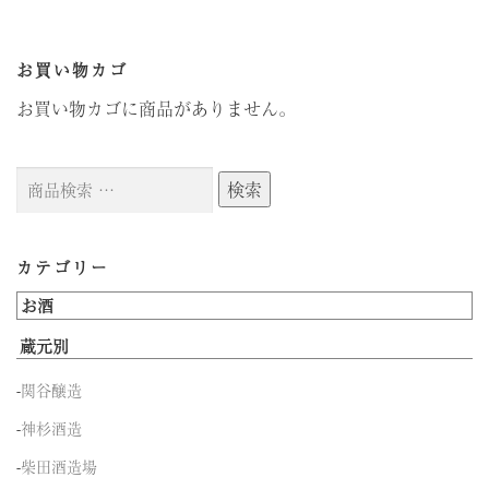
お買い物カゴ
お買い物カゴに商品がありません。
検
検索
索
対
象:
カテゴリー
お酒
蔵元別
-
関谷醸造
-
神杉酒造
-
柴田酒造場