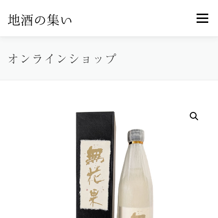
コ
メニュ
ン
テ
ン
オンラインショップ
ホーム
オンラインショップ
製品紹介
ツ
へ
ス
お知らせ一覧
特定商取引法に基づく表記
キ
ッ
プ