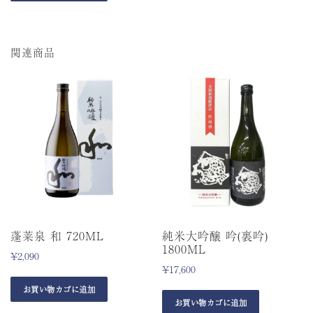
関連商品
蓬莱泉 和 720ML
純米大吟醸 吟(裏吟)
1800ML
¥
2,090
¥
17,600
お買い物カゴに追加
お買い物カゴに追加