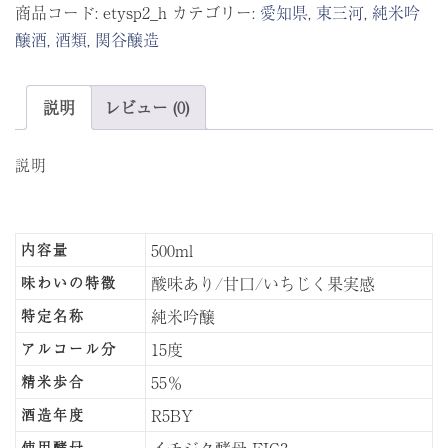
商品コード:
etysp2_h
カテゴリー:
愛知県
,
東三河
,
純米吟
ク
醸酒
,
酒類
,
関谷醸造
酵
母
の
説明
レビュー (0)
酒
タ
説明
イ
プ
2（甘
500ml
内容量
口）
酸味あり/甘口/いちじく果実感
味わいの特徴
FIG3
純米吟醸
火
特定名称
入
15度
アルコール分
れ
55％
精米歩合
500ml
R5BY
酒造年度
個
イチジク酵母 FIG3
使用酵母