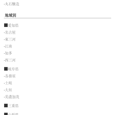
-
丸石醸造
地域別
■
愛知県
-
名古屋
-
東三河
-
江南
-
知多
-
西三河
■
岐阜県
-
各務原
-
土岐
-
大垣
-
美濃加茂
■
三重県
■
山形県