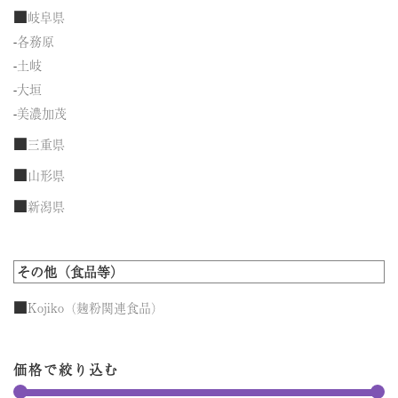
■
岐阜県
-
各務原
-
土岐
-
大垣
-
美濃加茂
■
三重県
■
山形県
■
新潟県
その他（食品等）
■
Kojiko（麹粉関連食品）
価格で絞り込む