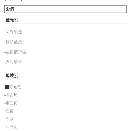
お酒
蔵元別
-
関谷醸造
-
神杉酒造
-
柴田酒造場
-
丸石醸造
地域別
■
愛知県
-
名古屋
-
東三河
-
江南
-
知多
-
西三河