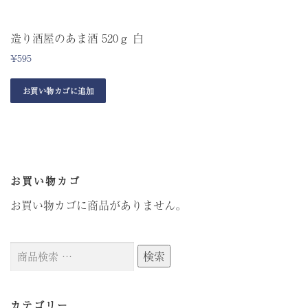
造り酒屋のあま酒 520ｇ 白
¥
595
お買い物カゴに追加
お買い物カゴ
お買い物カゴに商品がありません。
検
検索
索
対
象:
カテゴリー