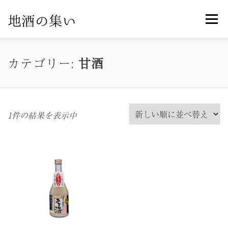
コ
メニュ
ン
テ
ン
ホーム
オンラインショップ
製品紹介
カテゴリー:
甘酒
ツ
へ
ス
お知らせ一覧
特定商取引法に基づく表記
キ
1件の結果を表示中
ッ
プ