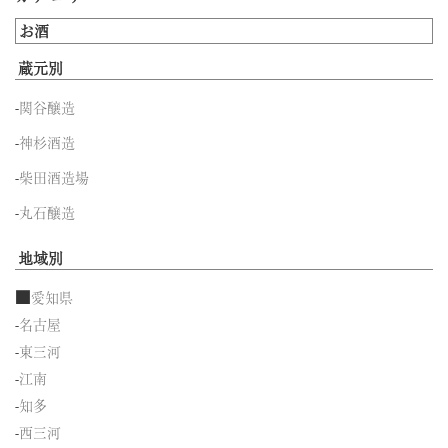
お酒
蔵元別
-
関谷醸造
-
神杉酒造
-
柴田酒造場
-
丸石醸造
地域別
■
愛知県
-
名古屋
-
東三河
-
江南
-
知多
-
西三河