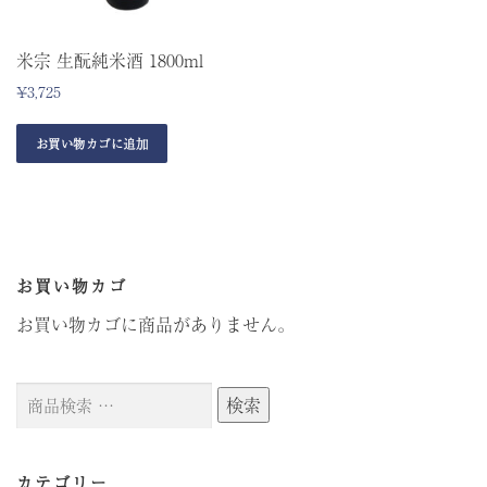
米宗 生酛純米酒 1800ml
¥
3,725
お買い物カゴに追加
お買い物カゴ
お買い物カゴに商品がありません。
検
検索
索
対
象:
カテゴリー