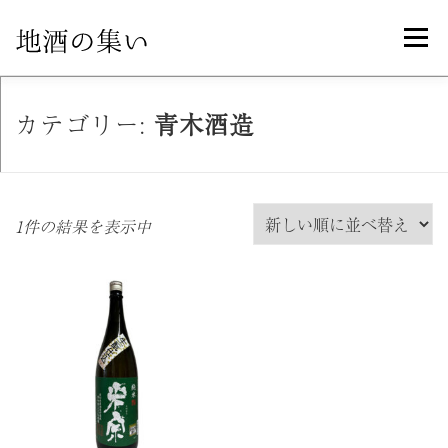
コ
メニュ
ン
テ
ン
ホーム
オンラインショップ
製品紹介
カテゴリー:
青木酒造
ツ
へ
ス
お知らせ一覧
特定商取引法に基づく表記
キ
1件の結果を表示中
ッ
プ