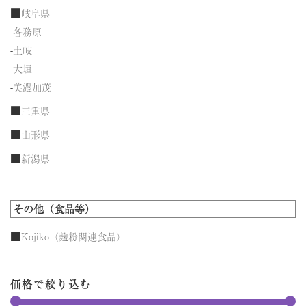
■
岐阜県
-
各務原
-
土岐
-
大垣
-
美濃加茂
■
三重県
■
山形県
■
新潟県
その他（食品等）
■
Kojiko（麹粉関連食品）
価格で絞り込む