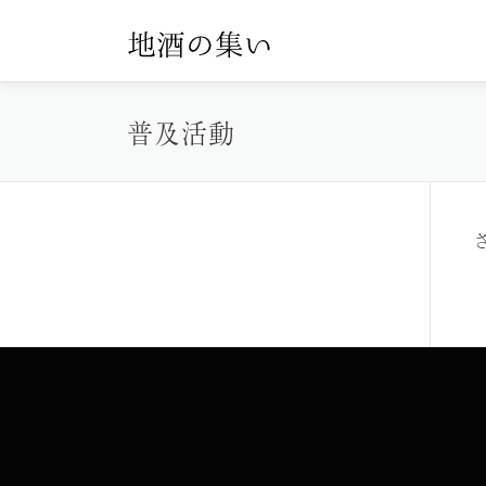
コ
ン
テ
ン
普及活動
ツ
へ
ス
キ
ッ
プ